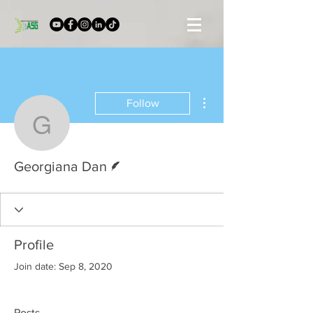
More actions
Follow
Georgiana Dan
Writer
Georgiana Dan
Profile
Join date: Sep 8, 2020
Posts