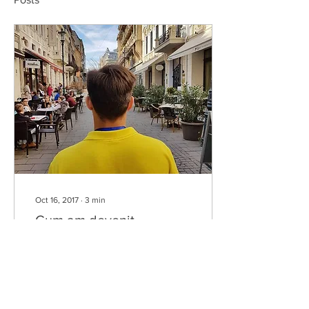
Oct 16, 2017
∙
3
min
Cum am devenit
voluntar?
Cum am devenit voluntar?
Faptul că intrasem la
Facultatea de Geografie nu
era wow pentru mine, nu