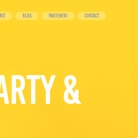
NȚI
BLOG
Parteneri
CONTACT
rty &