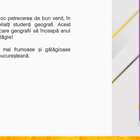
loc petrecerea de bun venit, în
lalți studenți geografi. Acest
care geografii să înceapă anul
lăgie!
e mai frumoase și gălăgioase
bucureșteană.