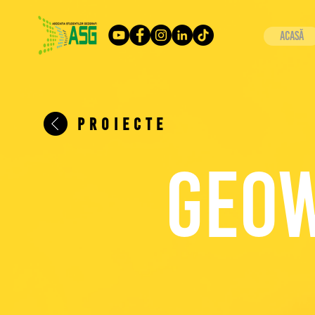
Acasă
PROIECTE
geow