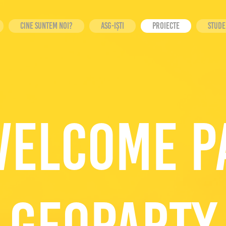
Cine suntem noi?
ASG-IȘTI
PROIECTE
STUDE
elcome pa
GEOPARTY