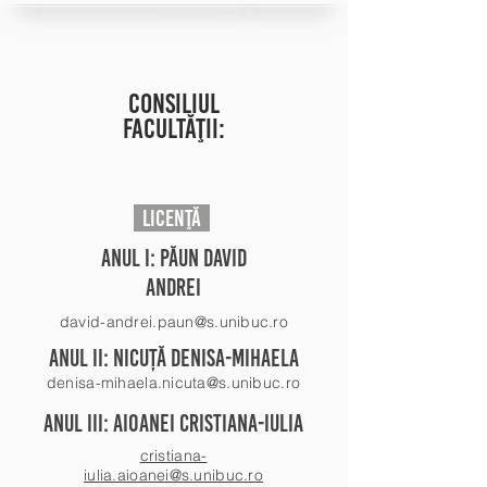
consiliul
facultăţii:
licenţă
anul i: PĂUN dAVID
ANDREI
david-andrei.paun@s.unibuc.ro
anul iI: Nicuță denisa-mihaela
denisa-mihaela.nicuta@s.unibuc.ro
anul iII: AIOAnei cristiana-iulia
cristiana-
iulia.aioanei@s.unibuc.ro