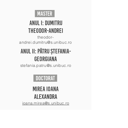
master
anul i: dumitru
theodor-andrei
theodor-
andrei.dumitru@s.unibuc.ro
anul Ii: pătru ștefania-
georgiana
stefania.patru@s.unibuc.ro
doctorat
mirea ioana
alexandra
ioana.mirea@s.unibuc.ro