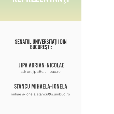
Senatul Universității din
București:
Jipa ADRIAN-NICOLAE
adrian.jipa@s.unibuc.ro
stancu mihaela-ionela
mihaela-ionela.stancu@s.unibuc.ro