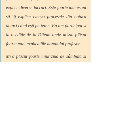
explice diverse lucruri. Este foarte interesant 
să îți explice cineva procesele din natura 
atunci când ești pe teren. Eu am participat și 
la o ediție de la Diham unde mi-au plăcut 
foarte mult explicațiile domnului profesor. 
Mi-a plăcut foarte mult ziua de sâmbătă și 
faptul că am urcat până acolo sus, la 
Pietrele Doamnei. Peisajul a fost wooow. 
Voluntarii au fost super implicați, erau peste 
tot și încercau să ne ajute.
A fost interesant cursul despre cum să îți faci 
un rucsac pentru munte, nu am mai văzut 
ceva de genul acesta și de asemenea, mi s-a 