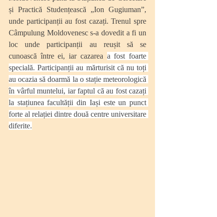
și Practică Studențească „Ion Gugiuman”, 
unde participanții au fost cazați. Trenul spre 
Câmpulung Moldovenesc s-a dovedit a fi un 
loc unde participanții au reușit să se 
cunoască între ei, iar cazarea 
a fost foarte 
specială. Participanții au mărturisit că nu toți 
au ocazia să doarmă la o stație meteorologică 
în vârful muntelui, iar faptul că au fost cazați 
la stațiunea facultății din Iași este un punct 
forte al relației dintre două centre universitare 
diferite.