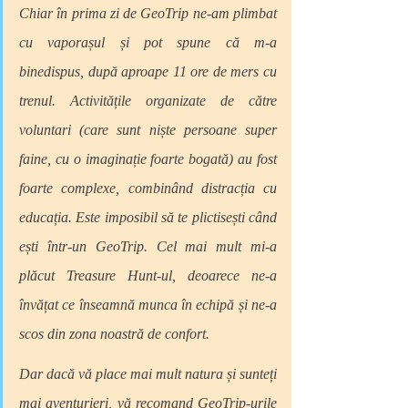
Chiar în prima zi de GeoTrip ne-am plimbat 
cu vaporașul și pot spune că m-a 
binedispus, după aproape 11 ore de mers cu 
trenul. Activitățile organizate de către 
voluntari (care sunt niște persoane super 
faine, cu o imaginație foarte bogată) au fost 
foarte complexe, combinând distracția cu 
educația. Este imposibil să te plictisești când 
ești într-un GeoTrip. Cel mai mult mi-a 
plăcut Treasure Hunt-ul, deoarece ne-a 
învățat ce înseamnă munca în echipă și ne-a 
scos din zona noastră de confort.
Dar dacă vă place mai mult natura și sunteți 
mai aventurieri, vă recomand GeoTrip-urile 