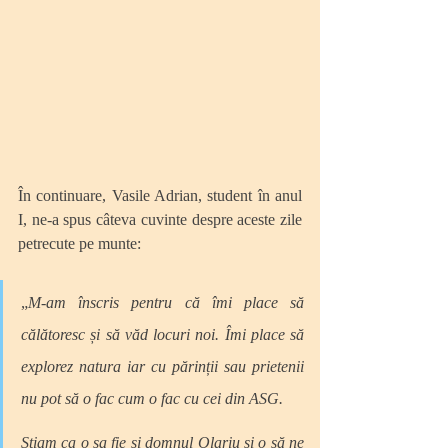
În continuare, Vasile Adrian, student în anul 
I, ne-a spus câteva cuvinte despre aceste zile 
petrecute pe munte: 
„
M-am înscris pentru că îmi place să 
călătoresc și să văd locuri noi. Îmi place să 
explorez natura iar cu părinții sau prietenii 
nu pot să o fac cum o fac cu cei din ASG. 
Știam ca o sa fie și domnul Olariu și o să ne 