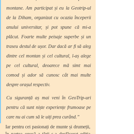
montane. Am participat și eu la Geotrip-ul 
de la Diham, organizat cu ocazia începerii 
anului universitar, și pot spune că mi-a 
plăcut. Foarte multe peisaje superbe și un 
traseu destul de ușor. Dar dacă ar fi să aleg 
dintre cel montan și cel cultural, l-aș alege 
pe cel cultural, deoarece mă simt mai 
comod și ador să cunosc cât mai multe 
despre orașul respectiv.
Cu siguranță aș mai veni în GeoTrip-uri 
pentru că sunt niște experiențe frumoase pe 
care nu ai cum să le uiți prea curând.”
Iar pentru cei pasionați de munte și drumeții, 
în partea opusă a țării s-a desfășurat ediția 