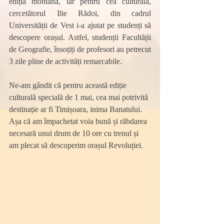
ediția montană, iar pentru cea culturală, 
cercetătorul Ilie Rădoi, din cadrul 
Universității de Vest i-a ajutat pe studenți să 
descopere orașul. Astfel, studenții Facultății 
de Geografie, însoțiți de profesori au petrecut 
3 zile pline de activități remarcabile. 
Ne-am gândit că pentru această ediție 
culturală specială de 1 mai, cea mai potrivită 
destinație ar fi Timișoara, inima Banatului. 
Așa că am împachetat voia bună și răbdarea 
necesară unui drum de 10 ore cu trenul și 
am plecat să descoperim orașul Revoluției.