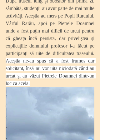
După traseul lung și obositor din prima zi, 
sâmbătă, studenții au avut parte de mai multe 
activități. Aceștia au mers pe Popii Raraului, 
Vârful Rarău, apoi pe Pietrele Doamnei 
unde a fost puțin mai dificil de urcat pentru 
că gheața încă persista, dar priveliștea și 
explicațiile domnului profesor i-a făcut pe 
participanți să uite de dificultatea traseului. 
Aceștia ne-au spus că a fost frumos dar 
solicitant, însă nu vor uita niciodată când au 
urcat și au văzut Pietrele Doamnei dintr-un 
loc ca acela.