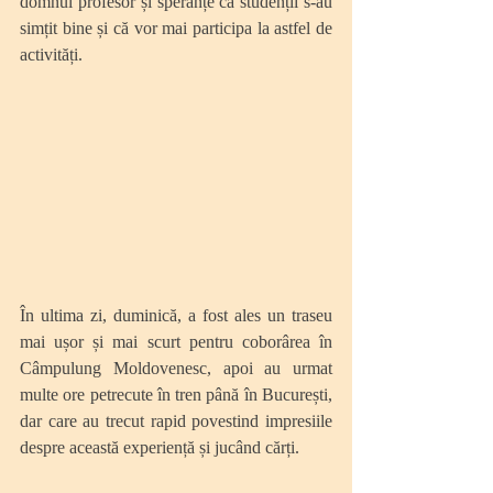
domnul profesor și speranțe că studenții s-au 
simțit bine și că vor mai participa la astfel de 
activități.  
În ultima zi, duminică, a fost ales un traseu 
mai ușor și mai scurt pentru coborârea în 
Câmpulung Moldovenesc, apoi au urmat 
multe ore petrecute în tren până în București, 
dar care au trecut rapid povestind impresiile 
despre această experiență și jucând cărți. 